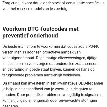
Zorg er altijd voor dat je onderzoek of consultatie specifiek is
voor het merk en model van je voertuig.
DTC-code P3440 duidt op een fout in de
cilinderuitschakeling van cilinder 9. Lees meer hier.
Voorkom DTC-foutcodes met
preventief onderhoud
De beste manier om te voorkomen dat codes zoals P3440
verschijnen, is door een proactieve aanpak van
voertuigonderhoud. Regelmatige olieverversingen, tijdige
inspecties en ervoor zorgen dat onderdelen zoals sensoren
en bedrading in goede staat blijven, kunnen de kans op
terugkerende problemen aanzienlijk verkleinen.
Daarnaast kan investeren in een kwalitatieve OBD-II-scanner
je helpen de gezondheid van je voertuig in de gaten te
houden. Door potentiële problemen vroegtijdig te signaleren,
kun je tijd, geld en ongemak door onverwachte storingen
besparen.