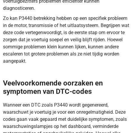
voertuigbezitters problemen efficiënter kunnen
diagnosticeren.
Zo kan P3440 betrekking hebben op een specifiek probleem
in de motor, transmissie of het uitlaatsysteem. Begrijpen wat
deze code vertegenwoordigt, is de eerste stap om ervoor te
zorgen dat je voertuig soepel en veilig blijft rijden. Hoewel
sommige problemen klein kunnen lijken, kunnen andere
escaleren tot grotere problemen als ze niet tijdig worden
aangepakt.
DTC-code P3440 duidt op een fout in de
cilinderuitschakeling van cilinder 9. Lees meer hier.
Veelvoorkomende oorzaken en
symptomen van DTC-codes
Wanneer een DTC zoals P3440 wordt gegenereerd,
waarschuwt je voertuig je voor een onregelmatigheid. Deze
codes gaan vaak gepaard met duidelijke symptomen, zoals
waarschuwingslampjes op het dashboard, verminderde