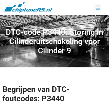
DTC-code P3440: Storing in
Cilinderuitschakeling voor
Cilinder 9
Begrijpen van DTC-
foutcodes: P3440