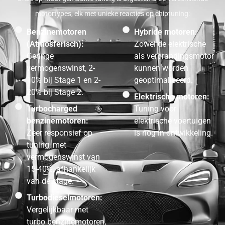
motortypes, elk met unieke reacties op chiptuning:
Benzinemotoren
Hybride motoren:
(Atmosferisch):
Zowel de elektrische
Geringe
als verbrandingsmotor
vermogenswinst, 2-
kunnen worden
10% bij Stage 1 en 2-
geoptimaliseerd.
20% bij Stage 2.
Elektrische motoren:
Turbocharged
Tuning voor
benzinemotoren:
elektrische voertuigen
Zeer responsief op
is nog in ontwikkeling.
tuning, met
vermogenswinst van
15-40%, afhankelijk
van de stage.
Turbodieselmotoren:
Vergelijkbaar met
turbo benzinemotoren,