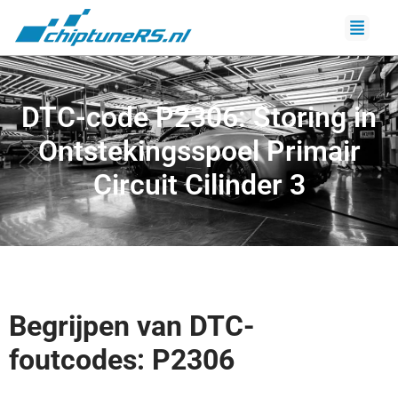
DTC-code P2306: Storing in
Ontstekingsspoel Primair
Circuit Cilinder 3
Begrijpen van DTC-
foutcodes: P2306