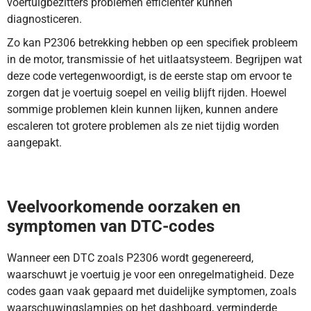
voertuigbezitters problemen efficiënter kunnen
diagnosticeren.
Zo kan P2306 betrekking hebben op een specifiek probleem
in de motor, transmissie of het uitlaatsysteem. Begrijpen wat
deze code vertegenwoordigt, is de eerste stap om ervoor te
zorgen dat je voertuig soepel en veilig blijft rijden. Hoewel
sommige problemen klein kunnen lijken, kunnen andere
escaleren tot grotere problemen als ze niet tijdig worden
aangepakt.
DTC-code P2306 betekent dat de ontstekingsspoel voor
cilinder 3 een fout registreert in het primaire circuit. Ontdek
hier meer.
Veelvoorkomende oorzaken en
symptomen van DTC-codes
Wanneer een DTC zoals P2306 wordt gegenereerd,
waarschuwt je voertuig je voor een onregelmatigheid. Deze
codes gaan vaak gepaard met duidelijke symptomen, zoals
waarschuwingslampjes op het dashboard, verminderde