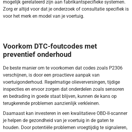
mogelijk gerelateerd zijn aan fabrikantspecifieke systemen.
Zorg er altijd voor dat je onderzoek of consultatie specifiek is
voor het merk en model van je voertuig.
DTC-code P2306 betekent dat de ontstekingsspoel voor
cilinder 3 een fout registreert in het primaire circuit. Ontdek
hier meer.
Voorkom DTC-foutcodes met
preventief onderhoud
De beste manier om te voorkomen dat codes zoals P2306
verschijnen, is door een proactieve aanpak van
voertuigonderhoud. Regelmatige olieverversingen, tijdige
inspecties en ervoor zorgen dat onderdelen zoals sensoren
en bedrading in goede staat blijven, kunnen de kans op
terugkerende problemen aanzienlijk verkleinen.
Daarnaast kan investeren in een kwalitatieve OBD-II-scanner
je helpen de gezondheid van je voertuig in de gaten te
houden. Door potentiële problemen vroegtijdig te signaleren,