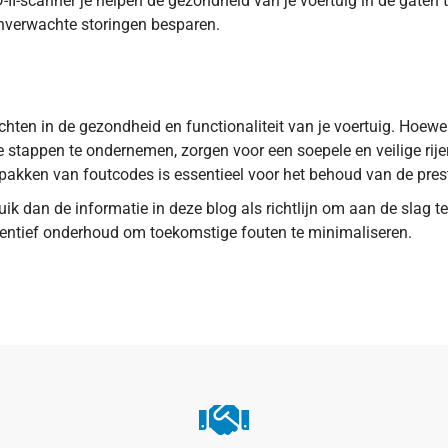
-II-scanner je helpen de gezondheid van je voertuig in de gaten 
 onverwachte storingen besparen.
ten in de gezondheid en functionaliteit van je voertuig. Hoewel 
te stappen te ondernemen, zorgen voor een soepele en veilige ri
pakken van foutcodes is essentieel voor het behoud van de prest
 dan de informatie in deze blog als richtlijn om aan de slag te
eventief onderhoud om toekomstige fouten te minimaliseren.