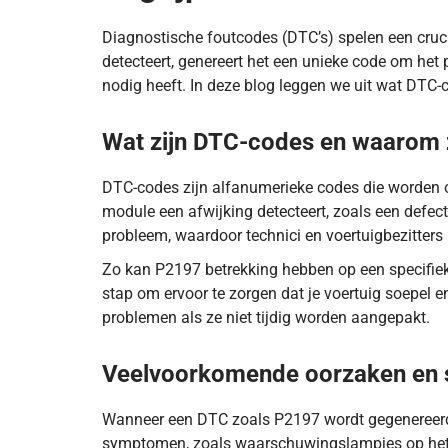
Diagnostische foutcodes (DTC’s) spelen een cruc
detecteert, genereert het een unieke code om het p
nodig heeft. In deze blog leggen we uit wat DTC-
Wat zijn DTC-codes en waarom z
DTC-codes zijn alfanumerieke codes die worden 
module een afwijking detecteert, zoals een defect
probleem, waardoor technici en voertuigbezitters
Zo kan P2197 betrekking hebben op een specifiek 
stap om ervoor te zorgen dat je voertuig soepel e
problemen als ze niet tijdig worden aangepakt.
DTC-code P2197 betekent dat de lambdasonde in cil
Veelvoorkomende oorzaken en
Wanneer een DTC zoals P2197 wordt gegenereerd,
symptomen, zoals waarschuwingslampjes op het d