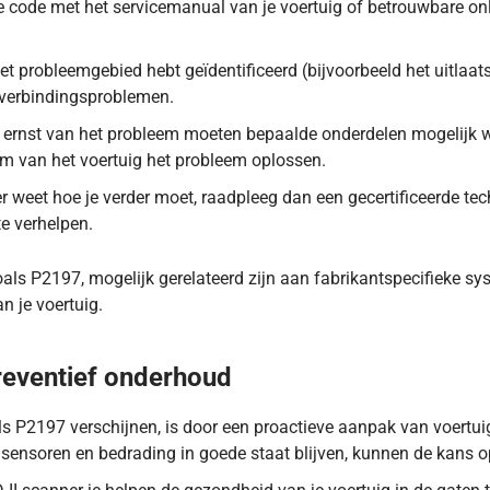
e code met het servicemanual van je voertuig of betrouwbare on
et probleemgebied hebt geïdentificeerd (bijvoorbeeld het uitlaat
f verbindingsproblemen.
e ernst van het probleem moeten bepaalde onderdelen mogelijk 
m van het voertuig het probleem oplossen.
er weet hoe je verder moet, raadpleeg dan een gecertificeerde tec
e verhelpen.
s P2197, mogelijk gerelateerd zijn aan fabrikantspecifieke syst
n je voertuig.
inderbank 2 een te arm signaal registreert bij stationair draai
eventief onderhoud
 P2197 verschijnen, is door een proactieve aanpak van voertuig
 sensoren en bedrading in goede staat blijven, kunnen de kans o