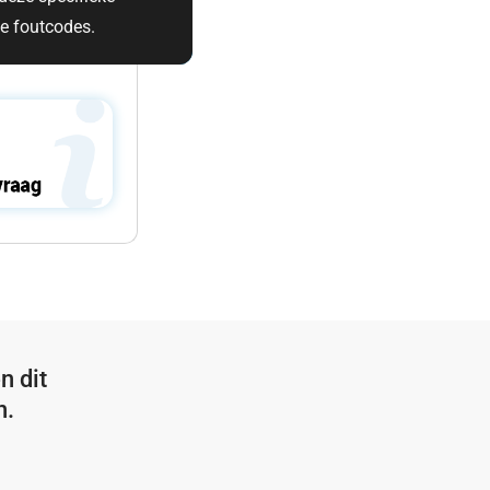
le foutcodes.
n dit
n.