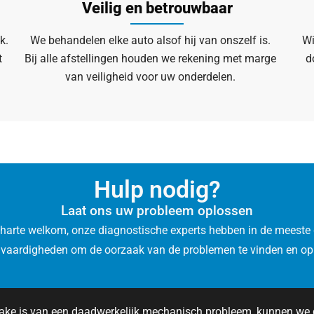
Veilig en betrouwbaar
k.
We behandelen elke auto alsof hij van onszelf is.
Wi
t
Bij alle afstellingen houden we rekening met marge
d
van veiligheid voor uw onderdelen.
Hulp nodig?
Laat ons uw probleem oplossen
 harte welkom, onze diagnostische experts hebben in de meeste 
 vaardigheden om de oorzaak van de problemen te vinden en op 
rake is van een daadwerkelijk mechanisch probleem, kunnen we 