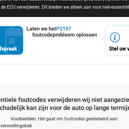
 de ECU verwijderen. Dit bieden we alleen aan voor niet-essentië
Laten we het
P2197
foutcodeprobleem oplossen
ntiele foutcodes verwijderen wij niet aangezie
chadelijk kan zijn voor de auto op lange termij
Voorbeelden, Het gaat om foutcodes gerelateerd aan:
versnellingsbak