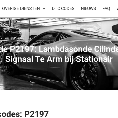
OVERIGE DIENSTEN
DTC CODES
NIEUWS
FAQ
e P2197: Lambdasonde Cilind
Signaal Te Arm bij Stationair
codes: P2197