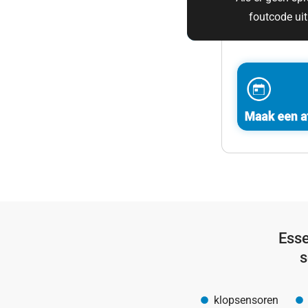
foutcode uit
Esse
s
klopsensoren