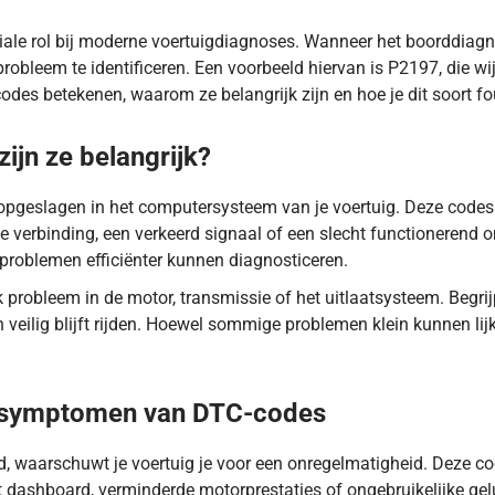
iale rol bij moderne voertuigdiagnoses. Wanneer het boorddiag
robleem te identificeren. Een voorbeeld hiervan is P2197, die wi
codes betekenen, waarom ze belangrijk zijn en hoe je dit soort 
ijn ze belangrijk?
opgeslagen in het computersysteem van je voertuig. Deze code
e verbinding, een verkeerd signaal of een slecht functionerend o
 problemen efficiënter kunnen diagnosticeren.
probleem in de motor, transmissie of het uitlaatsysteem. Begrij
n veilig blijft rijden. Hoewel sommige problemen klein kunnen lij
inderbank 2 een te arm signaal registreert bij stationair draai
 symptomen van DTC-codes
 waarschuwt je voertuig je voor een onregelmatigheid. Deze co
ashboard, verminderde motorprestaties of ongebruikelijke gelu