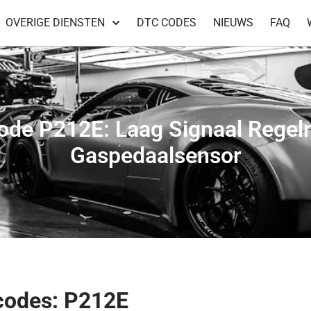
OVERIGE DIENSTEN
DTC CODES
NIEUWS
FAQ
ode P212E: Laag Signaal Regel
Gaspedaalsensor
codes: P212E