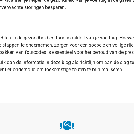
-II-scanner je helpen de gezondheid van je voertuig in de gaten 
 onverwachte storingen besparen.
ten in de gezondheid en functionaliteit van je voertuig. Hoewel 
te stappen te ondernemen, zorgen voor een soepele en veilige ri
pakken van foutcodes is essentieel voor het behoud van de prest
 dan de informatie in deze blog als richtlijn om aan de slag te
eventief onderhoud om toekomstige fouten te minimaliseren.