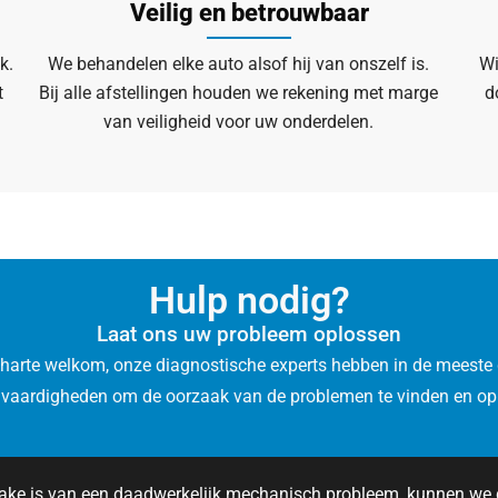
Veilig en betrouwbaar
k.
We behandelen elke auto alsof hij van onszelf is.
Wi
t
Bij alle afstellingen houden we rekening met marge
d
van veiligheid voor uw onderdelen.
Hulp nodig?
Laat ons uw probleem oplossen
 harte welkom, onze diagnostische experts hebben in de meeste 
 vaardigheden om de oorzaak van de problemen te vinden en op 
rake is van een daadwerkelijk mechanisch probleem, kunnen we 