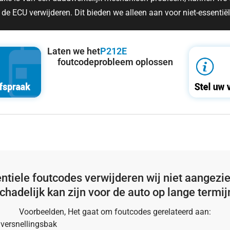
 de ECU verwijderen. Dit bieden we alleen aan voor niet-essentië
Laten we het
P212E
foutcodeprobleem oplossen
ntiele foutcodes verwijderen wij niet aangezie
chadelijk kan zijn voor de auto op lange termij
Voorbeelden, Het gaat om foutcodes gerelateerd aan:
versnellingsbak