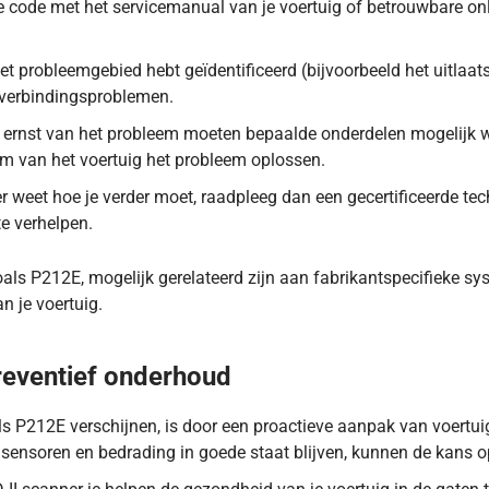
e code met het servicemanual van je voertuig of betrouwbare on
et probleemgebied hebt geïdentificeerd (bijvoorbeeld het uitlaat
f verbindingsproblemen.
e ernst van het probleem moeten bepaalde onderdelen mogelijk 
m van het voertuig het probleem oplossen.
er weet hoe je verder moet, raadpleeg dan een gecertificeerde tec
e verhelpen.
s P212E, mogelijk gerelateerd zijn aan fabrikantspecifieke syst
n je voertuig.
de gaspedaalsensor een te laag signaal registreert. Lees meer h
eventief onderhoud
 P212E verschijnen, is door een proactieve aanpak van voertuig
 sensoren en bedrading in goede staat blijven, kunnen de kans o