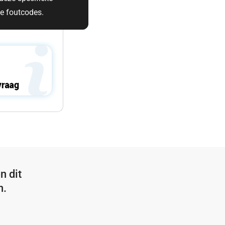
le foutcodes.
n dit
n.