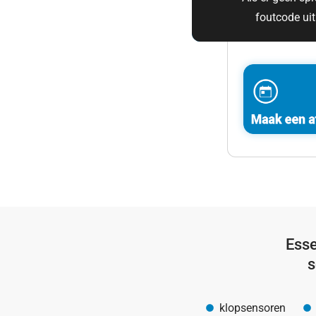
foutcode uit
Esse
s
klopsensoren