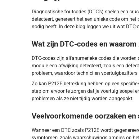
Diagnostische foutcodes (DTC’s) spelen een cruc
detecteert, genereert het een unieke code om het p
nodig heeft. In deze blog leggen we uit wat DTC-
Wat zijn DTC-codes en waarom z
DTC-codes zijn alfanumerieke codes die worden 
module een afwijking detecteert, zoals een defect
probleem, waardoor technici en voertuigbezitters
Zo kan P212E betrekking hebben op een specifiek 
stap om ervoor te zorgen dat je voertuig soepel e
problemen als ze niet tijdig worden aangepakt.
DTC-code P212E betekent dat de regelmodule van 
Veelvoorkomende oorzaken en
Wanneer een DTC zoals P212E wordt gegenereerd,
symptomen, zoals waarschuwingslampjes op het d