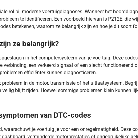
iale rol bij moderne voertuigdiagnoses. Wanneer het boorddiag
robleem te identificeren. Een voorbeeld hiervan is P212E, die wi
codes betekenen, waarom ze belangrijk zijn en hoe je dit soort 
ijn ze belangrijk?
opgeslagen in het computersysteem van je voertuig. Deze code
e verbinding, een verkeerd signaal of een slecht functionerend o
 problemen efficiënter kunnen diagnosticeren.
probleem in de motor, transmissie of het uitlaatsysteem. Begrij
n veilig blijft rijden. Hoewel sommige problemen klein kunnen lij
de gaspedaalsensor een te laag signaal registreert. Lees meer h
 symptomen van DTC-codes
 waarschuwt je voertuig je voor een onregelmatigheid. Deze co
ashboard, verminderde motorprestaties of ongebruikelijke gelu