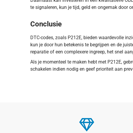
Daarnaast kan investeren in een kwalitatieve OBD
te signaleren, kun je tijd, geld en ongemak door
Conclusie
DTC-codes, zoals P212E, bieden waardevolle inzich
kun je door hun betekenis te begrijpen en de juis
reparatie of een complexere ingreep, het snel aan
Als je momenteel te maken hebt met P212E, gebruik
schakelen indien nodig en geef prioriteit aan pr