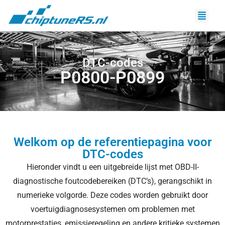
DTC-codes
P0800-P0899
Welkom op de referentiepagina voor
DTC-codes
Hieronder vindt u een uitgebreide lijst met OBD-II-
diagnostische foutcodebereiken (DTC’s), gerangschikt in
numerieke volgorde. Deze codes worden gebruikt door
voertuigdiagnosesystemen om problemen met
motorprestaties, emissieregeling en andere kritieke systemen