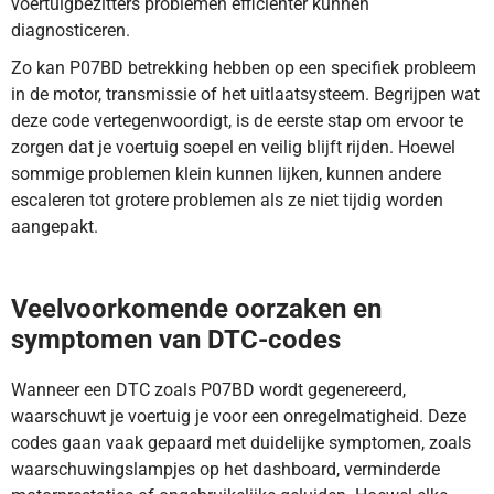
voertuigbezitters problemen efficiënter kunnen
diagnosticeren.
Zo kan P07BD betrekking hebben op een specifiek probleem
in de motor, transmissie of het uitlaatsysteem. Begrijpen wat
deze code vertegenwoordigt, is de eerste stap om ervoor te
zorgen dat je voertuig soepel en veilig blijft rijden. Hoewel
sommige problemen klein kunnen lijken, kunnen andere
escaleren tot grotere problemen als ze niet tijdig worden
aangepakt.
DTC-code P07BD duidt op een fout in de output van de
drukregeling regelmodule. Lees hier meer.
Veelvoorkomende oorzaken en
symptomen van DTC-codes
Wanneer een DTC zoals P07BD wordt gegenereerd,
waarschuwt je voertuig je voor een onregelmatigheid. Deze
codes gaan vaak gepaard met duidelijke symptomen, zoals
waarschuwingslampjes op het dashboard, verminderde