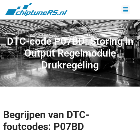
DTC-code P07BD: Storing in
Output Regelmodule
Drukregeling
Begrijpen van DTC-
foutcodes: P07BD