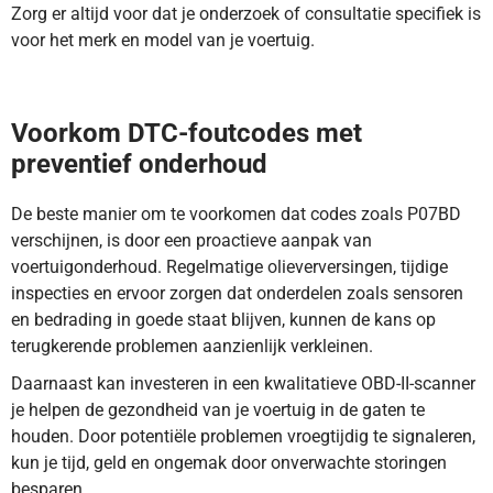
Zorg er altijd voor dat je onderzoek of consultatie specifiek is
voor het merk en model van je voertuig.
DTC-code P07BD duidt op een fout in de output van de
drukregeling regelmodule. Lees hier meer.
Voorkom DTC-foutcodes met
preventief onderhoud
De beste manier om te voorkomen dat codes zoals P07BD
verschijnen, is door een proactieve aanpak van
voertuigonderhoud. Regelmatige olieverversingen, tijdige
inspecties en ervoor zorgen dat onderdelen zoals sensoren
en bedrading in goede staat blijven, kunnen de kans op
terugkerende problemen aanzienlijk verkleinen.
Daarnaast kan investeren in een kwalitatieve OBD-II-scanner
je helpen de gezondheid van je voertuig in de gaten te
houden. Door potentiële problemen vroegtijdig te signaleren,
kun je tijd, geld en ongemak door onverwachte storingen
besparen.