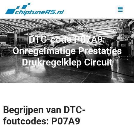
DTC-code P07A9:
Onregelmatige Prestaties
Drukregelklep Circuit
Begrijpen van DTC-
foutcodes: P07A9