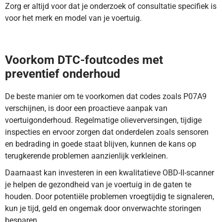
Zorg er altijd voor dat je onderzoek of consultatie specifiek is
voor het merk en model van je voertuig.
DTC-code P07A9 betekent dat het drukregelklep circuit
onregelmatige prestaties vertoont. Ontdek hier meer.
Voorkom DTC-foutcodes met
preventief onderhoud
De beste manier om te voorkomen dat codes zoals P07A9
verschijnen, is door een proactieve aanpak van
voertuigonderhoud. Regelmatige olieverversingen, tijdige
inspecties en ervoor zorgen dat onderdelen zoals sensoren
en bedrading in goede staat blijven, kunnen de kans op
terugkerende problemen aanzienlijk verkleinen.
Daarnaast kan investeren in een kwalitatieve OBD-II-scanner
je helpen de gezondheid van je voertuig in de gaten te
houden. Door potentiële problemen vroegtijdig te signaleren,
kun je tijd, geld en ongemak door onverwachte storingen
besparen.