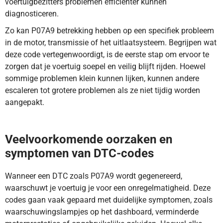
voertuigbezitters problemen efficiënter kunnen
diagnosticeren.
Zo kan P07A9 betrekking hebben op een specifiek probleem
in de motor, transmissie of het uitlaatsysteem. Begrijpen wat
deze code vertegenwoordigt, is de eerste stap om ervoor te
zorgen dat je voertuig soepel en veilig blijft rijden. Hoewel
sommige problemen klein kunnen lijken, kunnen andere
escaleren tot grotere problemen als ze niet tijdig worden
aangepakt.
DTC-code P07A9 betekent dat het drukregelklep circuit
onregelmatige prestaties vertoont. Ontdek hier meer.
Veelvoorkomende oorzaken en
symptomen van DTC-codes
Wanneer een DTC zoals P07A9 wordt gegenereerd,
waarschuwt je voertuig je voor een onregelmatigheid. Deze
codes gaan vaak gepaard met duidelijke symptomen, zoals
waarschuwingslampjes op het dashboard, verminderde