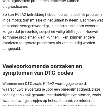
voertuigbezitters problemen efficiënter kunnen
diagnosticeren.
Zo kan P06A2 betrekking hebben op een specifiek probleem
in de motor, transmissie of het uitlaatsysteem. Begrijpen wat
deze code vertegenwoordigt, is de eerste stap om ervoor te
zorgen dat je voertuig soepel en veilig blijft rijden. Hoewel
sommige problemen klein kunnen lijken, kunnen andere
escaleren tot grotere problemen als ze niet tijdig worden
aangepakt.
DTC-code P06A2 betekent dat de geheugenprocessor van de
regelmodule niet correct werkt. Ontdek de oplossing hier.
Veelvoorkomende oorzaken en
symptomen van DTC-codes
Wanneer een DTC zoals P06A2 wordt gegenereerd,
waarschuwt je voertuig je voor een onregelmatigheid. Deze
codes gaan vaak gepaard met duidelijke symptomen, zoals
waarschuwingslampjes op het dashboard, verminderde