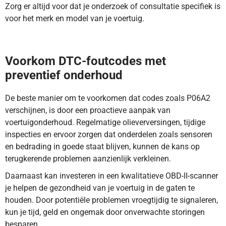
Zorg er altijd voor dat je onderzoek of consultatie specifiek is
voor het merk en model van je voertuig.
DTC-code P06A2 betekent dat de geheugenprocessor van de
regelmodule niet correct werkt. Ontdek de oplossing hier.
Voorkom DTC-foutcodes met
preventief onderhoud
De beste manier om te voorkomen dat codes zoals P06A2
verschijnen, is door een proactieve aanpak van
voertuigonderhoud. Regelmatige olieverversingen, tijdige
inspecties en ervoor zorgen dat onderdelen zoals sensoren
en bedrading in goede staat blijven, kunnen de kans op
terugkerende problemen aanzienlijk verkleinen.
Daarnaast kan investeren in een kwalitatieve OBD-II-scanner
je helpen de gezondheid van je voertuig in de gaten te
houden. Door potentiële problemen vroegtijdig te signaleren,
kun je tijd, geld en ongemak door onverwachte storingen
besparen.