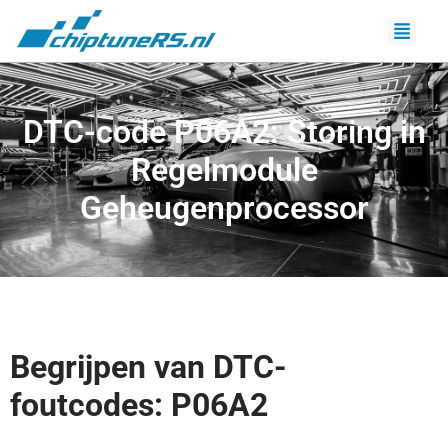
DTC-code P06A2: Storing in
Regelmodule
Geheugenprocessor
Begrijpen van DTC-
foutcodes: P06A2